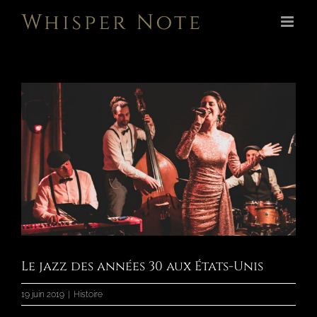
Passer
au
contenu
Voir
l'image
agrandie
Le jazz des années 30 aux États-Unis
19 juin 2019
|
Histoire